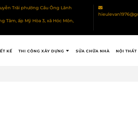
Nguyễn Trãi phường Cầu Ông Lãnh
hieulevan1976@g
ng Tâm, ấp Mỹ Hòa 3, xã Hóc Môn,
ẾT KẾ
THI CÔNG XÂY DỰNG
SỬA CHỮA NHÀ
NỘI THẤT
LIÊN