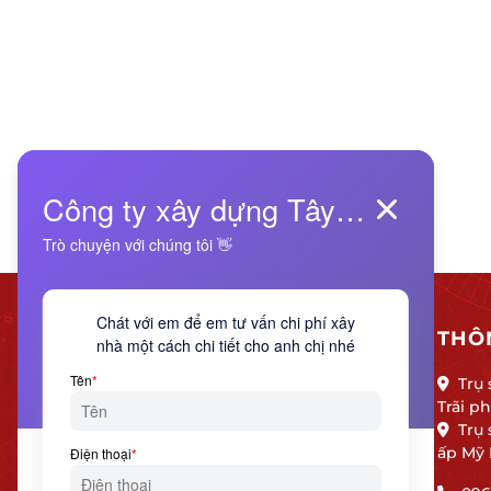
THÔN
Trụ 
Trãi 
Trụ
ấp Mỹ 