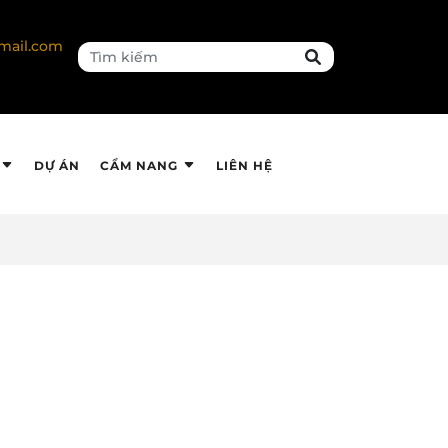
mail.com
DỰ ÁN
CẨM NANG
LIÊN HỆ
 HỆ CHÚNG TÔI
Liên hệ chúng tôi