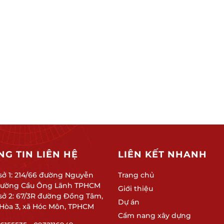
G TIN LIÊN HỆ
LIÊN KẾT NHANH
sở 1: 214/66 đường Nguyễn
Trang chủ
phường Cầu Ông Lãnh TPHCM
Giới thiệu
 sở 2: 67/3R đường Đồng Tâm,
Dự án
Hòa 3, xã Hóc Môn, TPHCM
Cẩm nang xây dựng