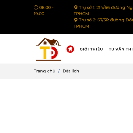
08:00 -
Trụ sở 1: 214/66 đường 
19:00
TPHCM
Trụ sở 2: 67/3R đường Đồ
TPHCM
GIỚI THIỆU
TƯ VẤN THI
Trang chủ
Đặt lịch